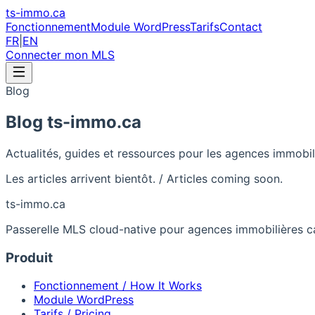
ts-immo
.ca
Fonctionnement
Module WordPress
Tarifs
Contact
FR
|
EN
Connecter mon MLS
Blog
Blog ts-immo.ca
Actualités, guides et ressources pour les agences immobi
Les articles arrivent bientôt. / Articles coming soon.
ts-immo
.ca
Passerelle MLS cloud-native pour agences immobilières c
Produit
Fonctionnement / How It Works
Module WordPress
Tarifs / Pricing