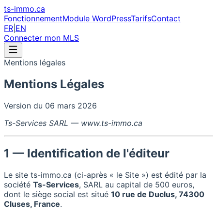
ts-immo
.ca
Fonctionnement
Module WordPress
Tarifs
Contact
FR
|
EN
Connecter mon MLS
Mentions légales
Mentions Légales
Version du 06 mars 2026
Ts-Services SARL — www.ts-immo.ca
1 — Identification de l'éditeur
Le site ts-immo.ca (ci-après « le Site ») est édité par la
société
Ts-Services
, SARL au capital de 500 euros,
dont le siège social est situé
10 rue de Duclus, 74300
Cluses, France
.