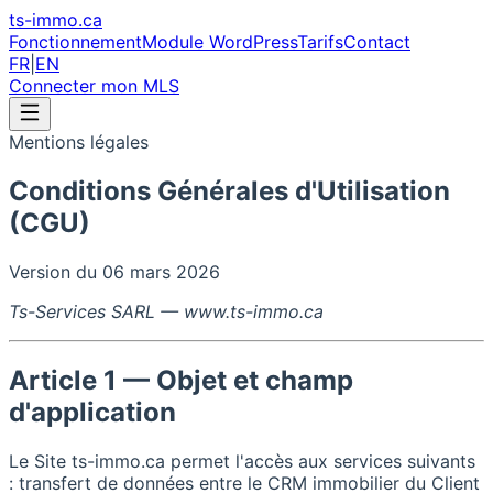
ts-immo
.ca
Fonctionnement
Module WordPress
Tarifs
Contact
FR
|
EN
Connecter mon MLS
Mentions légales
Conditions Générales d'Utilisation
(CGU)
Version du 06 mars 2026
Ts-Services SARL — www.ts-immo.ca
Article 1 — Objet et champ
d'application
Le Site ts-immo.ca permet l'accès aux services suivants
: transfert de données entre le CRM immobilier du Client